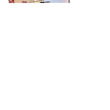
Mit Platz für vier Personen
olpenitz living Auf der Ostsee 57/58
OstseeResort Olpenitz
Kontakt
Über uns
Allgemeine Geschäftsbedingungen
Impressum
Datenschutz